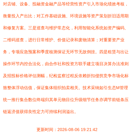
对店铺、设备、投融资金融产品等经营性资产引入市场化绩效考核，
衡量投入产出比；对工作基础设施、环境设施等资产策划折旧适用期
和修复方案。三是巡查与维护常态化，利用智能化系统如资产编码、
二维码巡查，进行日常维护、价值记录和废物清算；对重要资产业
务，专项应急预案和季度核测保证无环节无故倒挂。四是租赁与出让
操作环节内控合法化，由合作社和投资方联手建立项目决算办法准则
及招投标价格评估测幅，纪检监察过程反依赖折扣侵扰竞争市场化标
致整体浮动估值，保证集体组织拍卖相关。技术采纳如引生态M管理
统一推行集合数位终端归其单元物目位升级细节任务亦调节前链条压
链返济值获得良性定力可持续利润溢出。
更新时间：2026-08-06 19:21:42