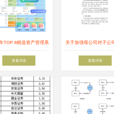
5年TOP 8精选资产管理系
关于加强母公司对子公
荐榜单 破解企业资产追
资产产权管理的规定（
查看详情
查看详情
踪密钥