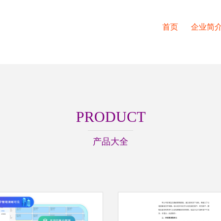
首页
企业简
PRODUCT
产品大全