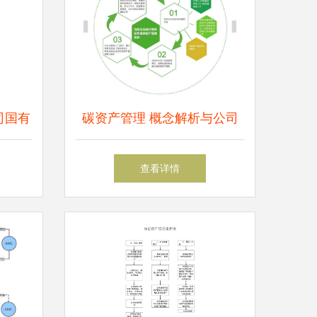
司国有
碳资产管理 概念解析与公司
试行）
筹建指南
查看详情