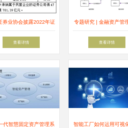
证券业协会披露2022年证
专题研究 | 金融资产管
司债券承销业务专项目数
投资破产重整企业法律
查看详情
查看详情
洞察与对资产管理的启示
平衡债权保护与企业
一代智慧固定资产管理系
智能工厂如何运用可视