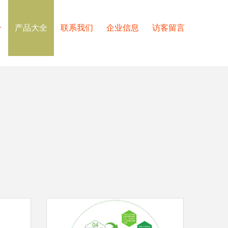
介
产品大全
联系我们
企业信息
访客留言